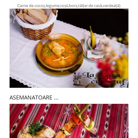
Carne de cocoș,legume,roșii,borș,tăiței de casă,verdeață)
ASEMANATOARE ...