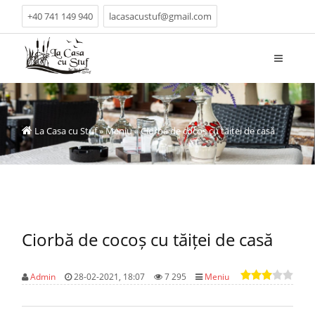
+40 741 149 940
lacasacustuf@gmail.com
La Casa cu Stuf
»
Meniu
» Ciorbă de cocoș cu tăiței de casă
Ciorbă de cocoș cu tăiței de casă
Admin
28-02-2021, 18:07
7 295
Meniu