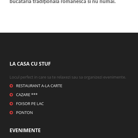
bucatăria tradițională românescă si nu numai.
LA CASA CU STUF
Locul perfect in care sa te relaxezi sau sa organizezi evenimente.
RESTAURANT A-LA CARTE
CAZARE ***
FOISOR PE LAC
PONTON
EVENIMENTE