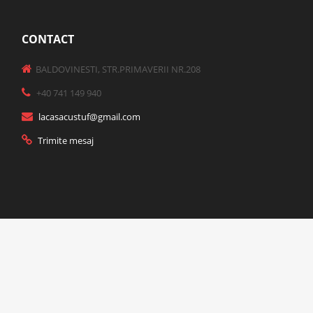
CONTACT
BALDOVINESTI, STR.PRIMAVERII NR.208
+40 741 149 940
lacasacustuf@gmail.com
Trimite mesaj