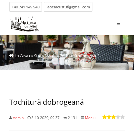
+40 741 149 940
lacasacustuf@gmail.com
La Casa cu Stuf
»
Meniu
» Tochitură dobrogeană
Tochitură dobrogeană
Admin
3-10-2020, 09:37
2 131
Meniu